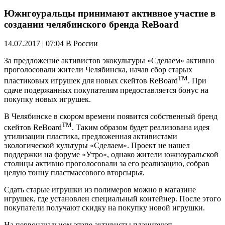
Южнгоуральцы принимают активное участие в
создании челябинского бренда ReBoard
14.07.2017 | 07:04
В России
За предложение активистов экокультуры «Сделаем» активно
проголосовали жители Челябинска, начав сбор старых
ТМ
пластиковых игрушек для новых скейтов ReBoard
. При
сдаче подержанных покупателям предоставляется бонус на
покупку новых игрушек.
В Челябинске в скором времени появится собственный бренд
ТМ
скейтов ReBoard
. Таким образом будет реализована идея
утилизации пластика, предложенная активистами
экологической культуры «Сделаем». Проект не нашел
поддержки на форуме «Утро», однако жители южноуральской
столицы активно проголосовали за его реализацию, собрав
целую тонну пластмассового вторсырья.
Сдать старые игрушки из полимеров можно в магазине
игрушек, где установлен специальный контейнер. После этого
покупатели получают скидку на покупку новой игрушки.
На первоначальном этапе активисты планируют