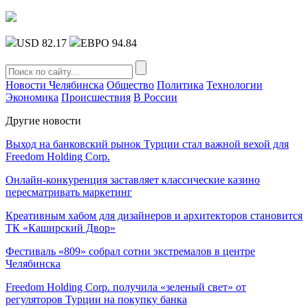
USD 82.17
ЕВРО 94.84
Новости Челябинска
Общество
Политика
Технологии
Экономика
Происшествия
В России
Другие новости
Выход на банковский рынок Турции стал важной вехой для
Freedom Holding Corp.
Онлайн-конкуренция заставляет классические казино
пересматривать маркетинг
Креативным хабом для дизайнеров и архитекторов становится
ТК «Каширский Двор»
Фестиваль «809» собрал сотни экстремалов в центре
Челябинска
Freedom Holding Corp. получила «зеленый свет» от
регуляторов Турции на покупку банка