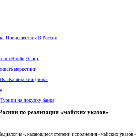
ка
Происшествия
В России
edom Holding Corp.
ривать маркетинг
я ТК «Каширский Двор»
а
в Турции на покупку банка
 Росиии по реализации «майских указов»
иалогия», касающиеся степени исполнения «майских указов» ср