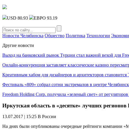
USD 80.93
ЕВРО 93.19
Новости Челябинска
Общество
Политика
Технологии
Экономи
Другие новости
Выход на банковский рынок Турции стал важной вехой для Fre
Онлайн-конкуренция заставляет классические казино пересмат
Креативным хабом для дизайнеров и архитекторов становитс
Фестиваль «809» собрал сотни экстремалов в центре Челябинск
Freedom Holding Corp. получила «зеленый свет» от регуляторо
Иркутская область в «десятке» лучших регионов
13.07.2017 | 15:25
В России
На днях были опубликованы очередные рейтинги компании «Мед