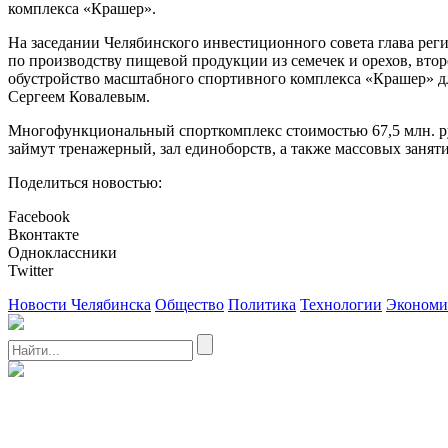
комплекса «Крашер».
На заседании Челябинского инвестиционного совета глава ре
по производству пищевой продукции из семечек и орехов, вто
обустройство масштабного спортивного комплекса «Крашер» дл
Сергеем Ковалевым.
Многофункциональный спорткомплекс стоимостью 67,5 млн. рубл
займут тренажерный, зал единоборств, а также массовых заня
Поделиться новостью:
Facebook
Вконтакте
Одноклассники
Twitter
Новости Челябинска
Общество
Политика
Технологии
Экономи