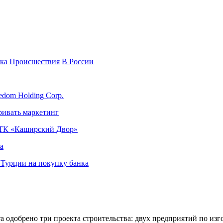
ка
Происшествия
В России
edom Holding Corp.
ривать маркетинг
я ТК «Каширский Двор»
а
в Турции на покупку банка
а одобрено три проекта строительства: двух предприятий по и