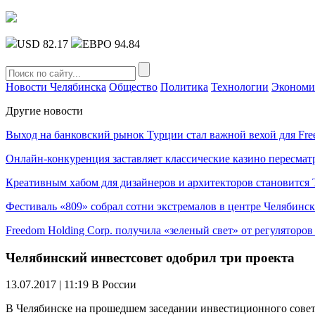
USD 82.17
ЕВРО 94.84
Новости Челябинска
Общество
Политика
Технологии
Экономи
Другие новости
Выход на банковский рынок Турции стал важной вехой для Fre
Онлайн-конкуренция заставляет классические казино пересмат
Креативным хабом для дизайнеров и архитекторов становитс
Фестиваль «809» собрал сотни экстремалов в центре Челябинск
Freedom Holding Corp. получила «зеленый свет» от регуляторо
Челябинский инвестсовет одобрил три проекта
13.07.2017 | 11:19
В России
В Челябинске на прошедшем заседании инвестиционного совет