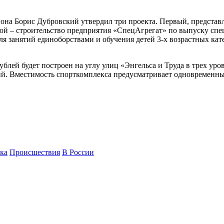
гиона Борис Дубровский утвердил три проекта. Первый, предст
рой – строительство предприятия «СпецАгрегат» по выпуску спе
я занятий единоборствами и обучения детей 3-х возрастных кат
ей будет построен на углу улиц «Энгельса и Труда в трех уровн
тий. Вместимость спорткомплекса предусматривает одновременны
ка
Происшествия
В России