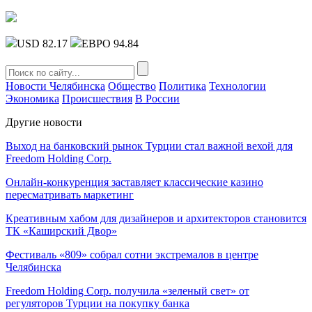
USD 82.17
ЕВРО 94.84
Новости Челябинска
Общество
Политика
Технологии
Экономика
Происшествия
В России
Другие новости
Выход на банковский рынок Турции стал важной вехой для
Freedom Holding Corp.
Онлайн-конкуренция заставляет классические казино
пересматривать маркетинг
Креативным хабом для дизайнеров и архитекторов становится
ТК «Каширский Двор»
Фестиваль «809» собрал сотни экстремалов в центре
Челябинска
Freedom Holding Corp. получила «зеленый свет» от
регуляторов Турции на покупку банка