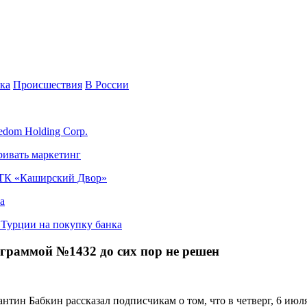
ка
Происшествия
В России
edom Holding Corp.
ривать маркетинг
я ТК «Каширский Двор»
а
в Турции на покупку банка
ограммой №1432 до сих пор не решен
тантин Бабкин рассказал подписчикам о том, что в четверг, 6 и