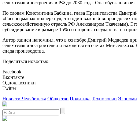
сельхозмашиностроения в РФ до 2030 года. Она обуславливае
По словам Константина Бабкина, глава Правительства Дмитрий
«Росспецмаша» подчеркнул, что один важный вопрос до сих по
сельскохозяйственную отрасль РФ Александром Ткачевым). Эт
субсидирование в размере 15% со стороны государства на прио
Автор записи напомнил, что в сентябре Дмитрий Медведев при
сельхозмашиностроителей и находятся на счетах Минсельхоза. В
спада производства.
Поделиться новостью:
Facebook
Вконтакте
Одноклассники
Twitter
Новости Челябинска
Общество
Политика
Технологии
Экономи