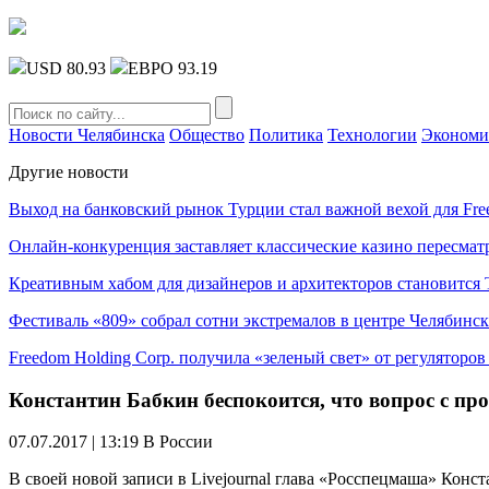
USD 80.93
ЕВРО 93.19
Новости Челябинска
Общество
Политика
Технологии
Экономи
Другие новости
Выход на банковский рынок Турции стал важной вехой для Fre
Онлайн-конкуренция заставляет классические казино пересмат
Креативным хабом для дизайнеров и архитекторов становитс
Фестиваль «809» собрал сотни экстремалов в центре Челябинск
Freedom Holding Corp. получила «зеленый свет» от регуляторо
Константин Бабкин беспокоится, что вопрос с пр
07.07.2017 | 13:19
В России
В своей новой записи в Livejournal глава «Росспецмаша» Конс