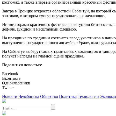
костюмах, а также впервые организованный красочный фестива
Завтра в Троицке откроется областной Сабантуй, на который 
зонтиков, в котором смогут поучаствовать все желающие.
Инициаторами красочного фестиваля выступили бизнесмены Трои
дефиле, аукцион и масштабный флешмоб.
На празднике по традиции состоится парад участников в наци
выступления государственного ансамбля «Урал», южноуральских
На Сабантуе выберут самых талантливых вокалистов и танцоро
получат награды на главной сцене праздника.
Поделиться новостью:
Facebook
Вконтакте
Одноклассники
Twitter
Новости Челябинска
Общество
Политика
Технологии
Экономи