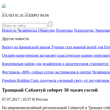
USD 81.41
ЕВРО 94.06
Новости Челябинска
Общество
Политика
Технологии
Экономи
Другие новости
Выход на банковский рынок Турции стал важной вехой для Fre
Онлайн-конкуренция заставляет классические казино пересмат
Креативным хабом для дизайнеров и архитекторов становитс
Фестиваль «809» собрал сотни экстремалов в центре Челябинск
Freedom Holding Corp. получила «зеленый свет» от регуляторо
Троицкий Сабантуй соберет 30 тысяч гостей
07.07.2017 | 10:37
В России
На широкомасштабный региональный Сабантуй в Троицке собер