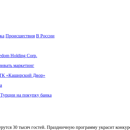
ка
Происшествия
В России
edom Holding Corp.
ривать маркетинг
я ТК «Каширский Двор»
а
в Турции на покупку банка
утся 30 тысяч гостей. Праздничную программу украсит конкурс