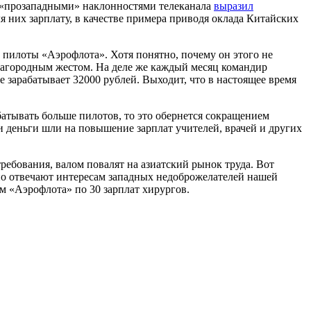
и «прозападными» наклонностями телеканала
выразил
них зарплату, в качестве примера приводя оклада Китайских
 пилоты «Аэрофлота». Хотя понятно, почему он этого не
благородным жестом. На деле же каждый месяц командир
е зарабатывает 32000 рублей. Выходит, что в настоящее время
атывать больше пилотов, то это обернется сокращением
и деньги шли на повышение зарплат учителей, врачей и других
ребования, валом повалят на азиатский рынок труда. Вот
ьно отвечают интересам западных недоброжелателей нашей
м «Аэрофлота» по 30 зарплат хирургов.