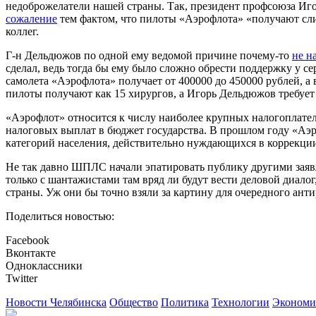
недоброжелатели нашей страны. Так, президент профсоюза Иг
сожаление
тем фактом, что пилоты «Аэрофлота» «получают сли
коллег.
Г-н Дельдюжов по одной ему ведомой причине почему-то
не н
сделал, ведь тогда бы ему было сложно обрести поддержку у с
самолета «Аэрофлота» получает от 400000 до 450000 рублей, а 
пилоты получают как 15 хирургов, а Игорь Дельдюжов требует 
«Аэрофлот» относится к числу наиболее крупных налогоплател
налоговых выплат в бюджет государства. В прошлом году «Аэро
категорий населения, действительно нуждающихся в коррекции
Не так давно ШПЛС начали эпатировать публику другими заявле
только с шантажистами там вряд ли будут вести деловой диал
страны. Уж они бы точно взяли за картину для очередного ан
Поделиться новостью:
Facebook
Вконтакте
Одноклассники
Twitter
Новости Челябинска
Общество
Политика
Технологии
Экономи