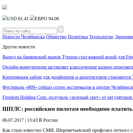
USD 81.41
ЕВРО 94.06
Новости Челябинска
Общество
Политика
Технологии
Экономи
Другие новости
Выход на банковский рынок Турции стал важной вехой для Fre
Онлайн-конкуренция заставляет классические казино пересмат
Креативным хабом для дизайнеров и архитекторов становитс
Фестиваль «809» собрал сотни экстремалов в центре Челябинск
Freedom Holding Corp. получила «зеленый свет» от регуляторо
ШПЛС: российским пилотам необходимо платить, 
06.07.2017 | 13:43
В России
Как стало известно СМИ, Шереметьевский профсоюз летного с