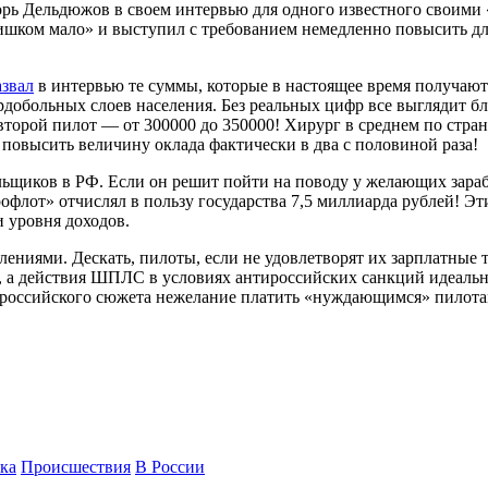
орь Дельдюжов в своем интервью для одного известного своим
шком мало» и выступил с требованием немедленно повысить для 
азвал
в интервью те суммы, которые в настоящее время получают
ердобольных слоев населения. Без реальных цифр все выглядит 
второй пилот — от 300000 до 350000! Хирург в среднем по стран
повысить величину оклада фактически в два с половиной раза!
ьщиков в РФ. Если он решит пойти на поводу у желающих зараб
флот» отчислял в пользу государства 7,5 миллиарда рублей! Эт
 уровня доходов.
ниями. Дескать, пилоты, если не удовлетворят их зарплатные т
ог, а действия ШПЛС в условиях антироссийских санкций идеал
тироссийского сюжета нежелание платить «нуждающимся» пилота
ка
Происшествия
В России