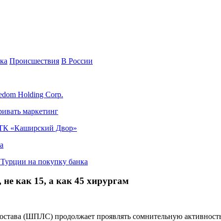
ка
Происшествия
В России
edom Holding Corp.
ривать маркетинг
я ТК «Каширский Двор»
а
в Турции на покупку банка
не как 15, а как 45 хирургам
остава (ШПЛС) продолжает проявлять сомнительную активность,