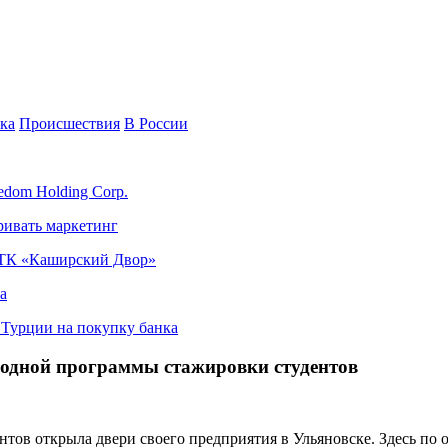
ка
Происшествия
В России
edom Holding Corp.
ривать маркетинг
я ТК «Каширский Двор»
а
в Турции на покупку банка
одной программы стажировки студентов
тов открыла двери своего предприятия в Ульяновске. Здесь по