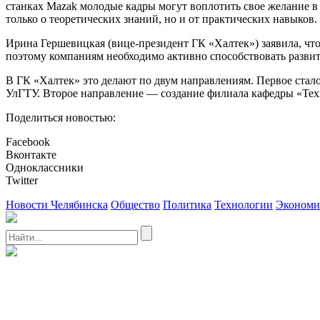
станках Mazak молодые кадры могут воплотить свое желание в
только о теоретических знаний, но и от практических навыков
Ирина Гершевицкая (вице-президент ГК «Халтек») заявила, ч
поэтому компаниям необходимо активно способствовать разви
В ГК «Халтек» это делают по двум направлениям. Первое ста
УлГТУ. Второе направление — создание филиала кафедры «Тех
Поделиться новостью:
Facebook
Вконтакте
Одноклассники
Twitter
Новости Челябинска
Общество
Политика
Технологии
Экономи