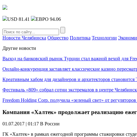
USD 81.41
ЕВРО 94.06
Новости Челябинска
Общество
Политика
Технологии
Экономи
Другие новости
Выход на банковский рынок Турции стал важной вехой для Fre
Онлайн-конкуренция заставляет классические казино пересмат
Креативным хабом для дизайнеров и архитекторов становитс
Фестиваль «809» собрал сотни экстремалов в центре Челябинск
Freedom Holding Corp. получила «зеленый свет» от регуляторо
Компания «Халтек» продолжает реализацию ежег
01.07.2017 | 01:17
В России
ГК «Халтек» в рамках ежегодной программы стажировки студен