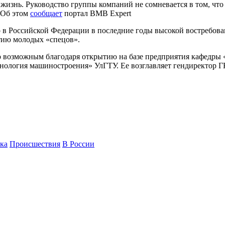
 жизнь. Руководство группы компаний не сомневается в том, чт
. Об этом
сообщает
портал BMB Expert
то в Российской Федерации в последние годы высокой востребо
тию молодых «спецов».
ло возможным благодаря открытию на базе предприятия кафедры
нология машиностроения» УлГТУ. Ее возглавляет гендиректор 
ка
Происшествия
В России