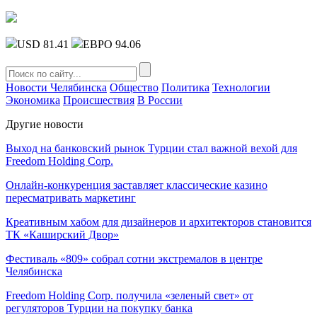
USD 81.41
ЕВРО 94.06
Новости Челябинска
Общество
Политика
Технологии
Экономика
Происшествия
В России
Другие новости
Выход на банковский рынок Турции стал важной вехой для
Freedom Holding Corp.
Онлайн-конкуренция заставляет классические казино
пересматривать маркетинг
Креативным хабом для дизайнеров и архитекторов становится
ТК «Каширский Двор»
Фестиваль «809» собрал сотни экстремалов в центре
Челябинска
Freedom Holding Corp. получила «зеленый свет» от
регуляторов Турции на покупку банка