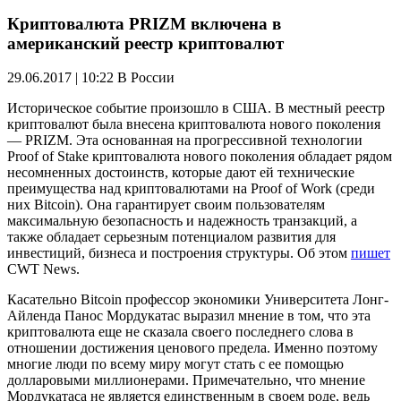
Криптовалюта PRIZM включена в
американский реестр криптовалют
29.06.2017 | 10:22
В России
Историческое событие произошло в США. В местный реестр
криптовалют была внесена криптовалюта нового поколения
— PRIZM. Эта основанная на прогрессивной технологии
Proof of Stake криптовалюта нового поколения обладает рядом
несомненных достоинств, которые дают ей технические
преимущества над криптовалютами на Proof of Work (среди
них Bitcoin). Она гарантирует своим пользователям
максимальную безопасность и надежность транзакций, а
также обладает серьезным потенциалом развития для
инвестиций, бизнеса и построения структуры. Об этом
пишет
CWT News.
Касательно Bitcoin профессор экономики Университета Лонг-
Айленда Панос Мордукатас выразил мнение в том, что эта
криптовалюта еще не сказала своего последнего слова в
отношении достижения ценового предела. Именно поэтому
многие люди по всему миру могут стать с ее помощью
долларовыми миллионерами. Примечательно, что мнение
Мордукатаса не является единственным в своем роде, ведь