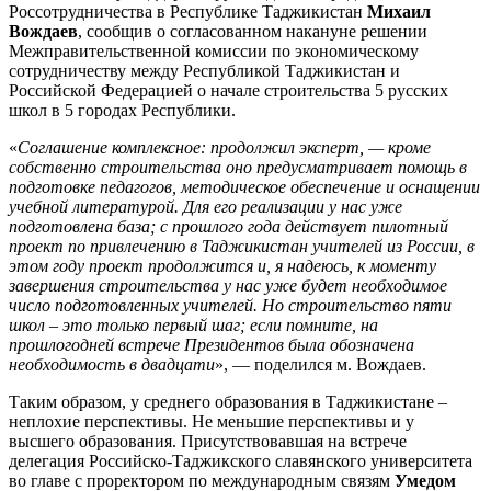
Россотрудничества в Республике Таджикистан
Михаил
Вождаев
, сообщив о согласованном накануне решении
Межправительственной комиссии по экономическому
сотрудничеству между Республикой Таджикистан и
Российской Федерацией о начале строительства 5 русских
школ в 5 городах Республики.
«
Соглашение комплексное: продолжил эксперт, — кроме
собственно строительства оно предусматривает помощь в
подготовке педагогов, методическое обеспечение и оснащении
учебной литературой. Для его реализации у нас уже
подготовлена база; с прошлого года действует пилотный
проект по привлечению в Таджикистан учителей из России, в
этом году проект продолжится и, я надеюсь, к моменту
завершения строительства у нас уже будет необходимое
число подготовленных учителей. Но строительство пяти
школ – это только первый шаг; если помните, на
прошлогодней встрече Президентов была обозначена
необходимость в двадцати
», — поделился м. Вождаев.
Таким образом, у среднего образования в Таджикистане –
неплохие перспективы. Не меньшие перспективы и у
высшего образования. Присутствовавшая на встрече
делегация Российско-Таджикского славянского университета
во главе с проректором по международным связям
Умедом