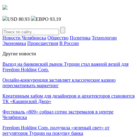
USD 80.93
ЕВРО 93.19
Новости Челябинска
Общество
Политика
Технологии
Экономика
Происшествия
В России
Другие новости
Выход на банковский рынок Турции стал важной вехой для
Freedom Holding Corp.
Онлайн-конкуренция заставляет классические казино
пересматривать маркетинг
Креативным хабом для дизайнеров и архитекторов становится
ТК «Каширский Двор»
Фестиваль «809» собрал сотни экстремалов в центре
Челябинска
Freedom Holding Corp. получила «зеленый свет» от
регуляторов Турции на покупку банка