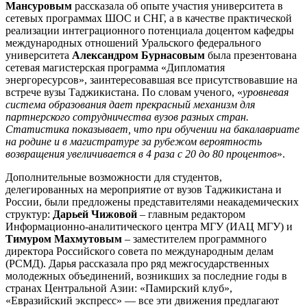
Мансуровым
рассказала об опыте участия университета в
сетевых программах ШОС и СНГ, а в качестве практической
реализации интеграционного потенциала доцентом кафедры
международных отношений Уральского федерального
университета
Александром Бурнасовым
была презентована
сетевая магистерская программа «Дипломатия
энергоресурсов», заинтересовавшая все присутствовавшие на
встрече вузы Таджикистана. По словам ученого, «
уровневая
система образования дает прекрасный механизм для
партнерского сотрудничества вузов разных стран.
С
татистика показывает, что при обучении на бакалавриате
на родине и в магистратуре за рубежом вероятность
возвращения увеличивается в 4 раза с 20 до 80 процентов
».
Дополнительные возможности для студентов,
делегированных на мероприятие от вузов Таджикистана и
России, были предложены представителями неакадемических
структур:
Дарьей
Чижовой
– главным редактором
Информационно-аналитического центра МГУ (ИАЦ МГУ) и
Тимуром Махмутовым
– заместителем программного
директора Российского совета по международным делам
(РСМД). Дарья рассказала про ряд межгосударственных
молодежных объединений, возникших за последние годы в
странах Центральной Азии: «Памирский клуб»,
«Евразийский экспресс» — все эти движения предлагают