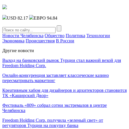
USD 82.17
ЕВРО 94.84
Новости Челябинска
Общество
Политика
Технологии
Экономика
Происшествия
В России
Другие новости
Выход на банковский рынок Турции стал важной вехой для
Freedom Holding Corp.
Онлайн-конкуренция заставляет классические казино
пересматривать маркетинг
Креативным хабом для дизайнеров и архитекторов становится
ТК «Каширский Двор»
Фестиваль «809» собрал сотни экстремалов в центре
Челябинска
Freedom Holding Corp. получила «зеленый свет» от
регуляторов Турции на покупку банка