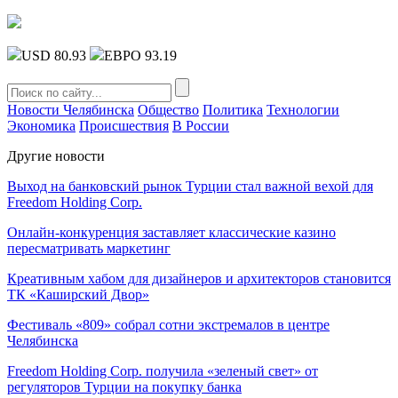
USD 80.93
ЕВРО 93.19
Новости Челябинска
Общество
Политика
Технологии
Экономика
Происшествия
В России
Другие новости
Выход на банковский рынок Турции стал важной вехой для
Freedom Holding Corp.
Онлайн-конкуренция заставляет классические казино
пересматривать маркетинг
Креативным хабом для дизайнеров и архитекторов становится
ТК «Каширский Двор»
Фестиваль «809» собрал сотни экстремалов в центре
Челябинска
Freedom Holding Corp. получила «зеленый свет» от
регуляторов Турции на покупку банка