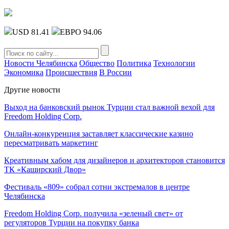
USD 81.41
ЕВРО 94.06
Новости Челябинска
Общество
Политика
Технологии
Экономика
Происшествия
В России
Другие новости
Выход на банковский рынок Турции стал важной вехой для
Freedom Holding Corp.
Онлайн-конкуренция заставляет классические казино
пересматривать маркетинг
Креативным хабом для дизайнеров и архитекторов становится
ТК «Каширский Двор»
Фестиваль «809» собрал сотни экстремалов в центре
Челябинска
Freedom Holding Corp. получила «зеленый свет» от
регуляторов Турции на покупку банка