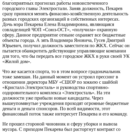
благоприятных прогнозах работы новоиспеченного
городского главы Электростали. Заняв должность, Пекарев
сразу принялся менять финасово-хозяйственную деятельность
разных городских организаций в собственных интересах.
Дочь мэра Пекарева Елена Владимировна, являющаяся
совладелицей ЧОП «Союз-ОСТ», «получила» охранную
сферу. Данное предприятие отныне охраняет все бюджетные
объекты города. А зять Владимира Яновича, Гусев Дмитрий
Юрьевич, получил должность заместителя по ЖКХ. Сейчас он
пытается обанкротить действующие управляющие компании
для того, что бы передать все городское ЖКХ в руки своей УК
«Жилой дом».
Что же касается спорта, то в этом вопросе градоначальник
тоже замешан. На данный момент он устроил прессинг в
отношении директора МБУ «СШОР по хоккею с шайбой
«Кристалл-Электросталь» и руководства спортивно-
оздоровительного комплекса «Электросталь». На эти
должности уже прибыли новые кандидаты. Через
вышеупомянутые учреждения проходят огромные бюджетные
деньги и деньги спонсоров. По всей видимости, этот
финансовый поток также интересует Пекарева и его команду.
Не прошел стороной чиновник и сферу уборки и вывоза
мусора. С приходом Пекарева был расторгнут контракт со