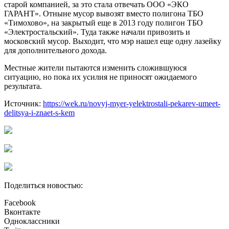
старой компанией, за это стала отвечать ООО «ЭКО
ГАРАНТ». Отныне мусор вывозят вместо полигона ТБО
«Тимохово», на закрытый еще в 2013 году полигон ТБО
«Электростальский». Туда также начали привозить и
московский мусор. Выходит, что мэр нашел еще одну лазейку
для дополнительного дохода.
Местные жители пытаются изменить сложившуюся
ситуацию, но пока их усилия не приносят ожидаемого
результата.
Источник:
https://wek.ru/novyj-myer-yelektrostali-pekarev-umeet-
delitsya-i-znaet-s-kem
Поделиться новостью:
Facebook
Вконтакте
Одноклассники