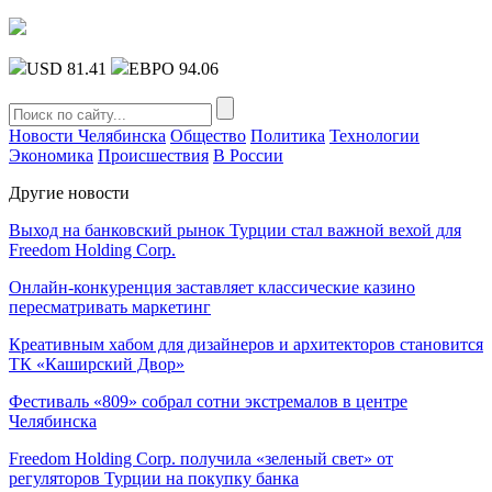
USD 81.41
ЕВРО 94.06
Новости Челябинска
Общество
Политика
Технологии
Экономика
Происшествия
В России
Другие новости
Выход на банковский рынок Турции стал важной вехой для
Freedom Holding Corp.
Онлайн-конкуренция заставляет классические казино
пересматривать маркетинг
Креативным хабом для дизайнеров и архитекторов становится
ТК «Каширский Двор»
Фестиваль «809» собрал сотни экстремалов в центре
Челябинска
Freedom Holding Corp. получила «зеленый свет» от
регуляторов Турции на покупку банка