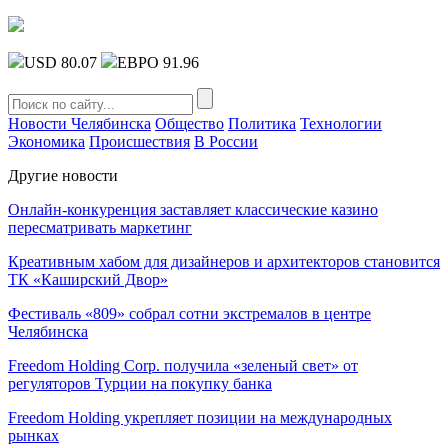
USD 80.07
ЕВРО 91.96
Новости Челябинска
Общество
Политика
Технологии
Экономика
Происшествия
В России
Другие новости
Онлайн-конкуренция заставляет классические казино
пересматривать маркетинг
Креативным хабом для дизайнеров и архитекторов становится
ТК «Каширский Двор»
Фестиваль «809» собрал сотни экстремалов в центре
Челябинска
Freedom Holding Corp. получила «зеленый свет» от
регуляторов Турции на покупку банка
Freedom Holding укрепляет позиции на международных
рынках