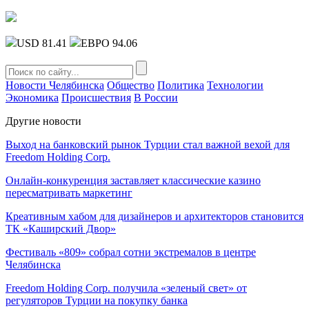
USD 81.41
ЕВРО 94.06
Новости Челябинска
Общество
Политика
Технологии
Экономика
Происшествия
В России
Другие новости
Выход на банковский рынок Турции стал важной вехой для
Freedom Holding Corp.
Онлайн-конкуренция заставляет классические казино
пересматривать маркетинг
Креативным хабом для дизайнеров и архитекторов становится
ТК «Каширский Двор»
Фестиваль «809» собрал сотни экстремалов в центре
Челябинска
Freedom Holding Corp. получила «зеленый свет» от
регуляторов Турции на покупку банка