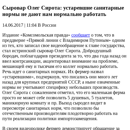
Сыровар Олег Сирота: устаревшие санитарные
нормы не дают нам нормально работать
14.06.2017 | 11:04
В России
Издание «Комсомольская правда»
сообщает
о том, что в
преддверие «Прямой линии с Владимиром Путиным» одним
из тех, кто записал свое видеообращение к главе государства,
стал истринский сыровар Олег Сирота. Добродушный
бородач, поблагодарив президента за то, что два года назад он
ввел контрсанкции, акцентировал внимание на проблеме,
мешающей ему и тысячам его коллег нормально работать.
Речь идет о санитарных нормах. Их фермер назвал
«устаревшими», подчеркнув, что писались они много лет
назад для крупных предприятий СССР, а ныне означенные
нормы не учитывают специфику небольших производств.
Олег Сирота с сожалением отметил, что его маленькая ферма
просто не может себе позволить 5 душевых, 5 туалетов,
маникюрную комнату и пр. Выход сыродел видит в
пересмотре санитарных норм, что позволило бы
отечественным производителям плодотворно работать на
пути реализации политики импортозамещения.
В своем видеоролике фермер демонстрирует обращение за