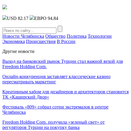
USD 82.17
ЕВРО 94.84
Новости Челябинска
Общество
Политика
Технологии
Экономика
Происшествия
В России
Другие новости
Выход на банковский рынок Турции стал важной вехой для
Freedom Holding Corp.
Онлайн-конкуренция заставляет классические казино
пересматривать маркетинг
Креативным хабом для дизайнеров и архитекторов становится
ТК «Каширский Двор»
Фестиваль «809» собрал сотни экстремалов в центре
Челябинска
Freedom Holding Corp. получила «зеленый свет» от
регуляторов Турции на покупку банка