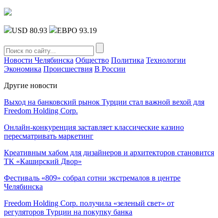
USD 80.93
ЕВРО 93.19
Новости Челябинска
Общество
Политика
Технологии
Экономика
Происшествия
В России
Другие новости
Выход на банковский рынок Турции стал важной вехой для
Freedom Holding Corp.
Онлайн-конкуренция заставляет классические казино
пересматривать маркетинг
Креативным хабом для дизайнеров и архитекторов становится
ТК «Каширский Двор»
Фестиваль «809» собрал сотни экстремалов в центре
Челябинска
Freedom Holding Corp. получила «зеленый свет» от
регуляторов Турции на покупку банка