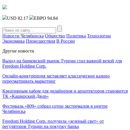
USD 82.17
ЕВРО 94.84
Новости Челябинска
Общество
Политика
Технологии
Экономика
Происшествия
В России
Другие новости
Выход на банковский рынок Турции стал важной вехой для
Freedom Holding Corp.
Онлайн-конкуренция заставляет классические казино
пересматривать маркетинг
Креативным хабом для дизайнеров и архитекторов становится
ТК «Каширский Двор»
Фестиваль «809» собрал сотни экстремалов в центре
Челябинска
Freedom Holding Corp. получила «зеленый свет» от
регуляторов Турции на покупку банка