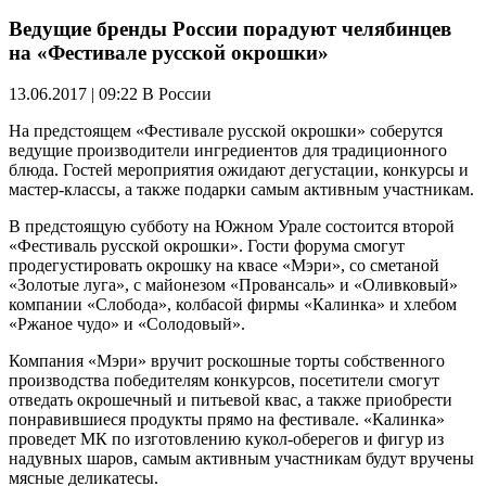
Ведущие бренды России порадуют челябинцев
на «Фестивале русской окрошки»
13.06.2017 | 09:22
В России
На предстоящем «Фестивале русской окрошки» соберутся
ведущие производители ингредиентов для традиционного
блюда. Гостей мероприятия ожидают дегустации, конкурсы и
мастер-классы, а также подарки самым активным участникам.
В предстоящую субботу на Южном Урале состоится второй
«Фестиваль русской окрошки». Гости форума смогут
продегустировать окрошку на квасе «Мэри», со сметаной
«Золотые луга», с майонезом «Провансаль» и «Оливковый»
компании «Слобода», колбасой фирмы «Калинка» и хлебом
«Ржаное чудо» и «Солодовый».
Компания «Мэри» вручит роскошные торты собственного
производства победителям конкурсов, посетители смогут
отведать окрошечный и питьевой квас, а также приобрести
понравившиеся продукты прямо на фестивале. «Калинка»
проведет МК по изготовлению кукол-оберегов и фигур из
надувных шаров, самым активным участникам будут вручены
мясные деликатесы.