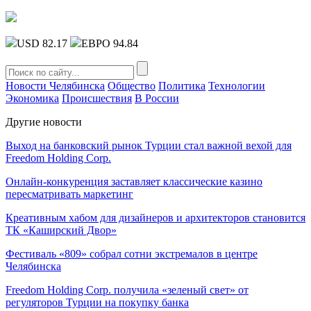
USD 82.17
ЕВРО 94.84
Новости Челябинска
Общество
Политика
Технологии
Экономика
Происшествия
В России
Другие новости
Выход на банковский рынок Турции стал важной вехой для
Freedom Holding Corp.
Онлайн-конкуренция заставляет классические казино
пересматривать маркетинг
Креативным хабом для дизайнеров и архитекторов становится
ТК «Каширский Двор»
Фестиваль «809» собрал сотни экстремалов в центре
Челябинска
Freedom Holding Corp. получила «зеленый свет» от
регуляторов Турции на покупку банка