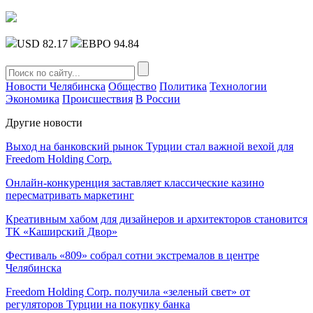
USD 82.17
ЕВРО 94.84
Новости Челябинска
Общество
Политика
Технологии
Экономика
Происшествия
В России
Другие новости
Выход на банковский рынок Турции стал важной вехой для
Freedom Holding Corp.
Онлайн-конкуренция заставляет классические казино
пересматривать маркетинг
Креативным хабом для дизайнеров и архитекторов становится
ТК «Каширский Двор»
Фестиваль «809» собрал сотни экстремалов в центре
Челябинска
Freedom Holding Corp. получила «зеленый свет» от
регуляторов Турции на покупку банка