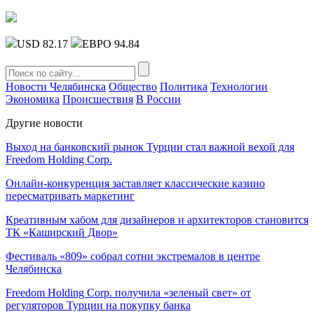
USD 82.17
ЕВРО 94.84
Новости Челябинска
Общество
Политика
Технологии
Экономика
Происшествия
В России
Другие новости
Выход на банковский рынок Турции стал важной вехой для
Freedom Holding Corp.
Онлайн-конкуренция заставляет классические казино
пересматривать маркетинг
Креативным хабом для дизайнеров и архитекторов становится
ТК «Каширский Двор»
Фестиваль «809» собрал сотни экстремалов в центре
Челябинска
Freedom Holding Corp. получила «зеленый свет» от
регуляторов Турции на покупку банка