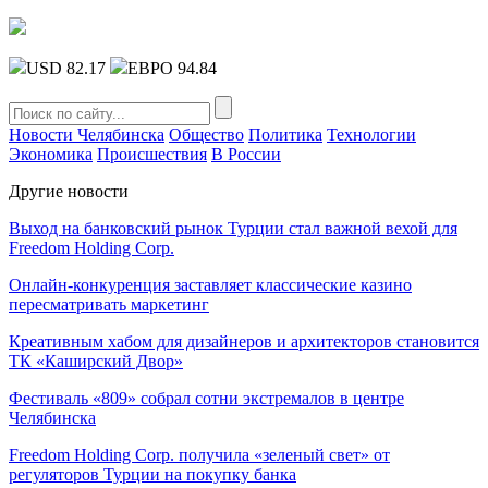
USD 82.17
ЕВРО 94.84
Новости Челябинска
Общество
Политика
Технологии
Экономика
Происшествия
В России
Другие новости
Выход на банковский рынок Турции стал важной вехой для
Freedom Holding Corp.
Онлайн-конкуренция заставляет классические казино
пересматривать маркетинг
Креативным хабом для дизайнеров и архитекторов становится
ТК «Каширский Двор»
Фестиваль «809» собрал сотни экстремалов в центре
Челябинска
Freedom Holding Corp. получила «зеленый свет» от
регуляторов Турции на покупку банка