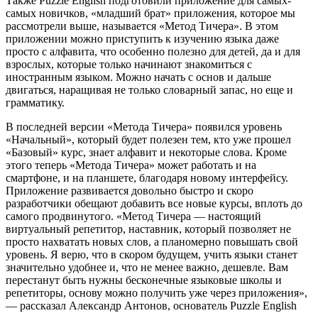
Также Puzzle English подготовили приложение для самых-
самых новичков, «младший брат» приложения, которое мы
рассмотрели выше, называется «Метод Тичера». В этом
приложении можно приступить к изучению языка даже
просто с алфавита, что особенно полезно для детей, да и для
взрослых, которые только начинают знакомиться с
иностранным языком. Можно начать с основ и дальше
двигаться, наращивая не только словарный запас, но еще и
грамматику.
В последней версии «Метода Тичера» появился уровень
«Начальный», который будет полезен тем, кто уже прошел
«Базовый» курс, знает алфавит и некоторые слова. Кроме
этого теперь «Метода Тичера» может работать и на
смартфоне, и на планшете, благодаря новому интерфейсу.
Приложение развивается довольно быстро и скоро
разработчики обещают добавить все новые курсы, вплоть до
самого продвинутого. «Метод Тичера — настоящий
виртуальный репетитор, наставник, который позволяет не
просто нахватать новых слов, а планомерно повышать свой
уровень. Я верю, что в скором будущем, учить языки станет
значительно удобнее и, что не менее важно, дешевле. Вам
перестанут быть нужны бесконечные языковые школы и
репетиторы, основу можно получить уже через приложения»,
— рассказал Александр Антонов, основатель Puzzle English