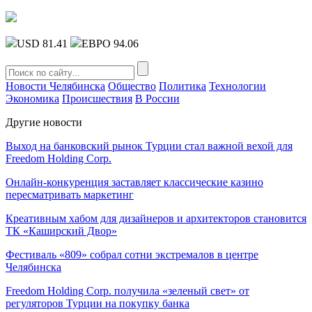
USD 81.41
ЕВРО 94.06
Новости Челябинска
Общество
Политика
Технологии
Экономика
Происшествия
В России
Другие новости
Выход на банковский рынок Турции стал важной вехой для
Freedom Holding Corp.
Онлайн-конкуренция заставляет классические казино
пересматривать маркетинг
Креативным хабом для дизайнеров и архитекторов становится
ТК «Каширский Двор»
Фестиваль «809» собрал сотни экстремалов в центре
Челябинска
Freedom Holding Corp. получила «зеленый свет» от
регуляторов Турции на покупку банка