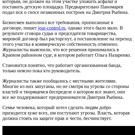
которым, он должен на этом участке уложить асфальт и
поставить детскую площадку. Предварительно Паномарев
подал иск о сносе незаконных построек на Дмитрия Рыбина.
Бизнесмен выполнил все требования, прописанные в
договоре, пишет
jour-control.ru
, однако этого было мало. В
результате сговора судьи и председателя товарищества,
мировой договор был расторгнут, а постановление на переход
этого участка в коммерческую собственность отменено.
Журналисты выяснили, что все решения принимались в
Краевом районном суде, в котором работает Ольга Назаренко.
Становится понятно, что работает организованная банда,
только неясно пока кто руководитель.
Журналисты также пообщались с местными жителями.
Многие из них запуганы, но не смотря на угрозы со стороны
властей и творящемся беспределе о котором все знают, они
все же поддерживают предпринимателя Дмитрия Рыбина.
Семье человека, который хотел сделать людям добро
приходится хуже всех, им поступают угрозы. Власть, которая
должна стоять на защите прав и чести, бесчинствует.