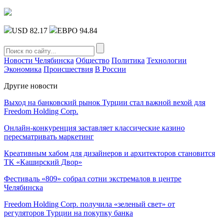
USD 82.17
ЕВРО 94.84
Новости Челябинска
Общество
Политика
Технологии
Экономика
Происшествия
В России
Другие новости
Выход на банковский рынок Турции стал важной вехой для
Freedom Holding Corp.
Онлайн-конкуренция заставляет классические казино
пересматривать маркетинг
Креативным хабом для дизайнеров и архитекторов становится
ТК «Каширский Двор»
Фестиваль «809» собрал сотни экстремалов в центре
Челябинска
Freedom Holding Corp. получила «зеленый свет» от
регуляторов Турции на покупку банка