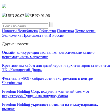
USD 80.07
ЕВРО 91.96
Новости Челябинска
Общество
Политика
Технологии
Экономика
Происшествия
В России
Другие новости
Онлайн-конкуренция заставляет классические казино
пересматривать маркетинг
Креативным хабом для дизайнеров и архитекторов становится
ТК «Каширский Двор»
Фестиваль «809» собрал сотни экстремалов в центре
Челябинска
Freedom Holding Corp. получила «зеленый свет» от
регуляторов Турции на покупку банка
Freedom Holding укрепляет позиции на международных
рынках