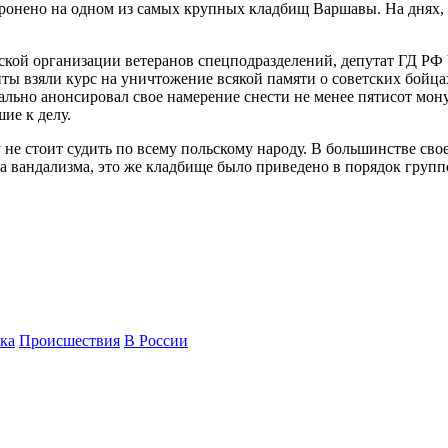
оронено на одном из самых крупных кладбищ Варшавы. На днях,
кой организации ветеранов спецподразделений, депутат ГД РФ V
иты взяли курс на уничтожение всякой памяти о советских бойца
льно анонсировал свое намерение снести не менее пятисот мон
ие к делу.
у не стоит судить по всему польскому народу. В большинстве с
та вандализма, это же кладбище было приведено в порядок групп
ка
Происшествия
В России