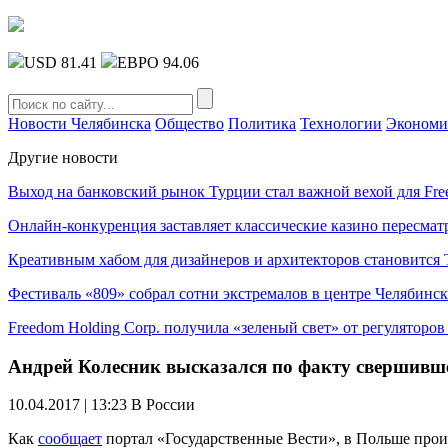
USD 81.41
ЕВРО 94.06
Новости Челябинска
Общество
Политика
Технологии
Экономи
Другие новости
Выход на банковский рынок Турции стал важной вехой для Fre
Онлайн-конкуренция заставляет классические казино пересмат
Креативным хабом для дизайнеров и архитекторов становитс
Фестиваль «809» собрал сотни экстремалов в центре Челябинск
Freedom Holding Corp. получила «зеленый свет» от регуляторо
Андрей Колесник высказался по факту свершивш
10.04.2017 | 13:23
В России
Как
сообщает
портал «Государственные Вести», в Польше прои