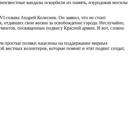
 неизвестные вандалы оскорбили их память, изуродовав могилы
I созыва Андрей Колесник. Он заявил, что не стоит
х, отдавших свои жизни за освобождение города. Неслучайно,
ументов, посвященных подвигу Красной армии. И вот, словно
воем простые поляки нацелены на поддержание мирных
ой местных волонтеров, которые помнят и чтят подвиг солдат,