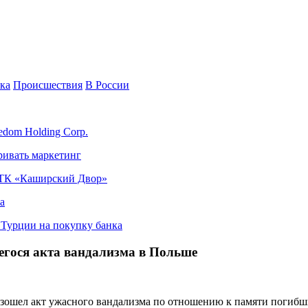
ка
Происшествия
В России
edom Holding Corp.
ривать маркетинг
я ТК «Каширский Двор»
а
в Турции на покупку банка
егося акта вандализма в Польше
зошел акт ужасного вандализма по отношению к памяти погибши