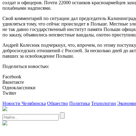
солдат и офицеров. Почти 22000 останков красноармейцев зах
похабными надписями.
Свой комментарий по ситуации дал председатель Калининградс
удивляться тому, что сейчас происходит в Польше. Местные эл
не так давно государственный институт памяти Польши официа
по заказу, объявились неизвестные вандалы, охотно приступивш
Андрей Колесник подчеркнул, что, впрочем, по этому поступк
добрососедских отношений с Россией. За несколько дней до ак
павших за освобождение Польши.
Поделиться новостью:
Facebook
Вконтакте
Одноклассники
Twitter
Новости Челябинска
Общество
Политика
Технологии
Экономи