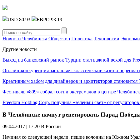
USD 80.93
ЕВРО 93.19
Новости Челябинска
Общество
Политика
Технологии
Экономи
Другие новости
Выход на банковский рынок Турции стал важной вехой для Fre
Онлайн-конкуренция заставляет классические казино пересмат
Креативным хабом для дизайнеров и архитекторов становитс
Фестиваль «809» собрал сотни экстремалов в центре Челябинск
Freedom Holding Corp. получила «зеленый свет» от регуляторо
В Челябинске начнут репетировать Парад Побед
09.04.2017 | 17:20
В России
Начиная со следующей недели, пешие колонны на Южном Урале