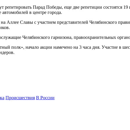
т репетировать Парад Победы, еще две репетиции состоятся 19 
е автомобилей в центре города.
 на Аллее Славы с участием представителей Челябинского прави
иков.
нослужащие Челябинского гарнизона, правоохранительных органо
ный полк», начало акции намечено на 3 часа дня. Участие в ше
ндеров.
ка
Происшествия
В России