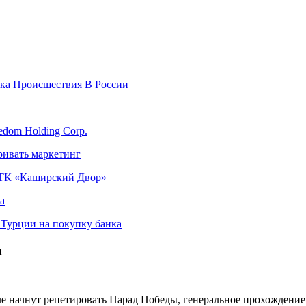
ка
Происшествия
В России
edom Holding Corp.
ривать маркетинг
я ТК «Каширский Двор»
а
в Турции на покупку банка
ы
 начнут репетировать Парад Победы, генеральное прохождение 