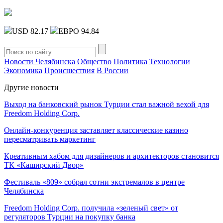
USD 82.17
ЕВРО 94.84
Новости Челябинска
Общество
Политика
Технологии
Экономика
Происшествия
В России
Другие новости
Выход на банковский рынок Турции стал важной вехой для
Freedom Holding Corp.
Онлайн-конкуренция заставляет классические казино
пересматривать маркетинг
Креативным хабом для дизайнеров и архитекторов становится
ТК «Каширский Двор»
Фестиваль «809» собрал сотни экстремалов в центре
Челябинска
Freedom Holding Corp. получила «зеленый свет» от
регуляторов Турции на покупку банка