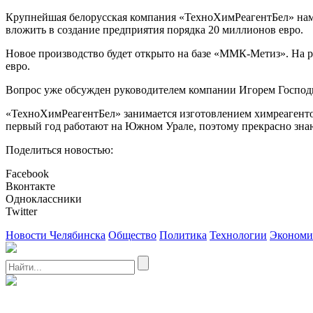
Крупнейшая белорусская компания «ТехноХимРеагентБел» нам
вложить в создание предприятия порядка 20 миллионов евро.
Новое производство будет открыто на базе «ММК-Метиз». На р
евро.
Вопрос уже обсужден руководителем компании Игорем Господ
«ТехноХимРеагентБел» занимается изготовлением химреагентов
первый год работают на Южном Урале, поэтому прекрасно зна
Поделиться новостью:
Facebook
Вконтакте
Одноклассники
Twitter
Новости Челябинска
Общество
Политика
Технологии
Экономи