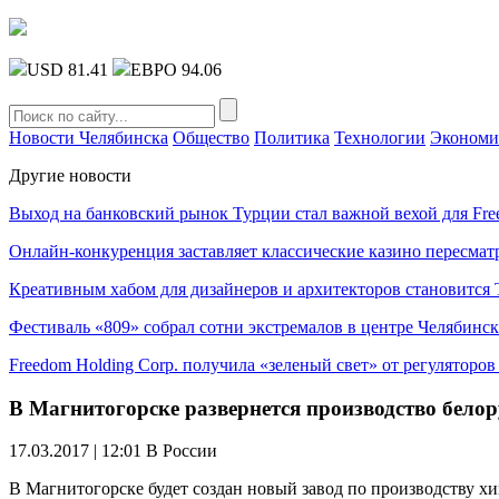
USD 81.41
ЕВРО 94.06
Новости Челябинска
Общество
Политика
Технологии
Экономи
Другие новости
Выход на банковский рынок Турции стал важной вехой для Fre
Онлайн-конкуренция заставляет классические казино пересмат
Креативным хабом для дизайнеров и архитекторов становитс
Фестиваль «809» собрал сотни экстремалов в центре Челябинск
Freedom Holding Corp. получила «зеленый свет» от регуляторо
В Магнитогорске развернется производство белор
17.03.2017 | 12:01
В России
В Магнитогорске будет создан новый завод по производству 