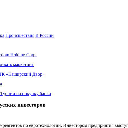
ка
Происшествия
В России
edom Holding Corp.
ривать маркетинг
я ТК «Каширский Двор»
а
в Турции на покупку банка
усских инвесторов
химреагентов по евротехнологии. Инвестором предприятия высту