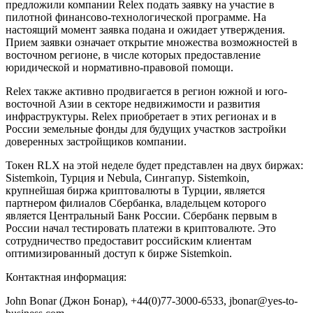
предложили компании Relex подать заявку на участие в
пилотной финансово-технологической программе. На
настоящий момент заявка подана и ожидает утверждения.
Прием заявки означает открытие множества возможностей в
восточном регионе, в числе которых предоставление
юридической и нормативно-правовой помощи.
Relex также активно продвигается в регион южной и юго-
восточной Азии в секторе недвижимости и развития
инфраструктуры. Relex приобретает в этих регионах и в
России земельные фонды для будущих участков застройки
доверенных застройщиков компании.
Токен RLX на этой неделе будет представлен на двух биржах:
Sistemkoin, Турция и Nebula, Сингапур. Sistemkoin,
крупнейшая биржа криптовалюты в Турции, является
партнером филиалов Сбербанка, владельцем которого
является Центральный Банк России. Сбербанк первым в
России начал тестировать платежи в криптовалюте. Это
сотрудничество предоставит российским клиентам
оптимизированный доступ к бирже Sistemkoin.
Контактная информация:
John Bonar (Джон Бонар), +44(0)77-3000-6533, jbonar@yes-to-