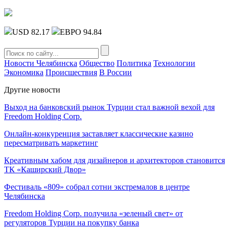
USD 82.17
ЕВРО 94.84
Новости Челябинска
Общество
Политика
Технологии
Экономика
Происшествия
В России
Другие новости
Выход на банковский рынок Турции стал важной вехой для
Freedom Holding Corp.
Онлайн-конкуренция заставляет классические казино
пересматривать маркетинг
Креативным хабом для дизайнеров и архитекторов становится
ТК «Каширский Двор»
Фестиваль «809» собрал сотни экстремалов в центре
Челябинска
Freedom Holding Corp. получила «зеленый свет» от
регуляторов Турции на покупку банка