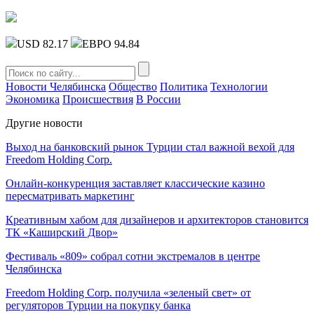
USD 82.17
ЕВРО 94.84
Новости Челябинска
Общество
Политика
Технологии
Экономика
Происшествия
В России
Другие новости
Выход на банковский рынок Турции стал важной вехой для
Freedom Holding Corp.
Онлайн-конкуренция заставляет классические казино
пересматривать маркетинг
Креативным хабом для дизайнеров и архитекторов становится
ТК «Каширский Двор»
Фестиваль «809» собрал сотни экстремалов в центре
Челябинска
Freedom Holding Corp. получила «зеленый свет» от
регуляторов Турции на покупку банка