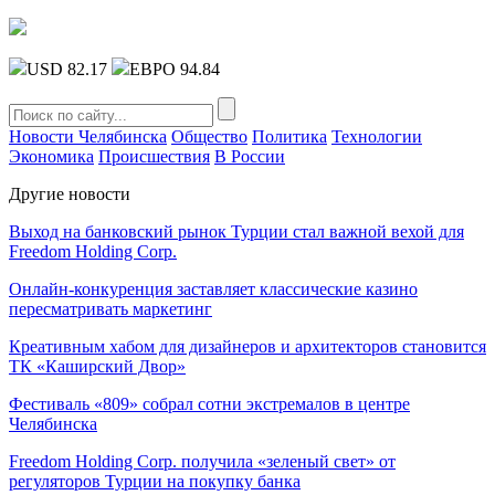
USD 82.17
ЕВРО 94.84
Новости Челябинска
Общество
Политика
Технологии
Экономика
Происшествия
В России
Другие новости
Выход на банковский рынок Турции стал важной вехой для
Freedom Holding Corp.
Онлайн-конкуренция заставляет классические казино
пересматривать маркетинг
Креативным хабом для дизайнеров и архитекторов становится
ТК «Каширский Двор»
Фестиваль «809» собрал сотни экстремалов в центре
Челябинска
Freedom Holding Corp. получила «зеленый свет» от
регуляторов Турции на покупку банка