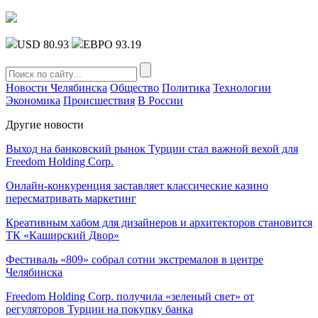
USD 80.93
ЕВРО 93.19
Новости Челябинска
Общество
Политика
Технологии
Экономика
Происшествия
В России
Другие новости
Выход на банковский рынок Турции стал важной вехой для
Freedom Holding Corp.
Онлайн-конкуренция заставляет классические казино
пересматривать маркетинг
Креативным хабом для дизайнеров и архитекторов становится
ТК «Каширский Двор»
Фестиваль «809» собрал сотни экстремалов в центре
Челябинска
Freedom Holding Corp. получила «зеленый свет» от
регуляторов Турции на покупку банка