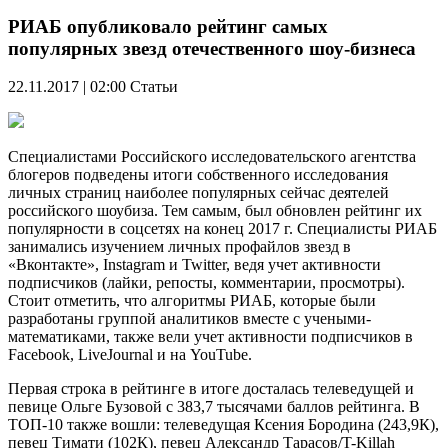
РИАБ опубликовало рейтинг самых
популярных звезд отечественного шоу-бизнеса
22.11.2017 | 02:00
Статьи
Специалистами Российского исследовательского агентства
блогеров подведены итоги собственного исследования
личных страниц наиболее популярных сейчас деятелей
российского шоубиза. Тем самым, был обновлен рейтинг их
популярности в соцсетях на конец 2017 г. Специалисты РИАБ
занимались изучением личных профайлов звезд в
«Вконтакте», Instagram и Twitter, ведя учет активности
подписчиков (лайки, репосты, комментарии, просмотры).
Стоит отметить, что алгоритмы РИАБ, которые были
разработаны группой аналитиков вместе с учеными-
математиками, также вели учет активности подписчиков в
Facebook, LiveJournal и на YouTube.
Первая строка в рейтинге в итоге досталась телеведущей и
певице Ольге Бузовой с 383,7 тысячами баллов рейтинга. В
ТОП-10 также вошли: телеведущая Ксения Бородина (243,9К),
певец Тимати (102К), певец Александр Тарасов/T-Killah