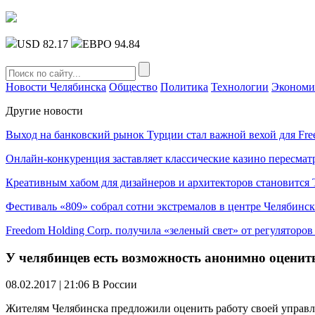
USD 82.17
ЕВРО 94.84
Новости Челябинска
Общество
Политика
Технологии
Экономи
Другие новости
Выход на банковский рынок Турции стал важной вехой для Fre
Онлайн-конкуренция заставляет классические казино пересмат
Креативным хабом для дизайнеров и архитекторов становитс
Фестиваль «809» собрал сотни экстремалов в центре Челябинск
Freedom Holding Corp. получила «зеленый свет» от регуляторо
У челябинцев есть возможность анонимно оцени
08.02.2017 | 21:06
В России
Жителям Челябинска предложили оценить работу своей управл