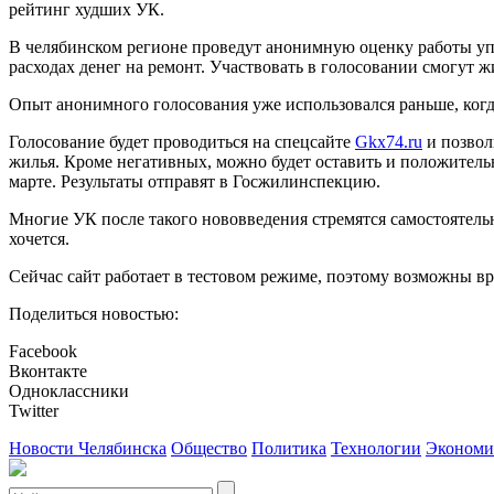
рейтинг худших УК.
В челябинском регионе проведут анонимную оценку работы упр
расходах денег на ремонт. Участвовать в голосовании смогут 
Опыт анонимного голосования уже использовался раньше, ког
Голосование будет проводиться на спецсайте
Gkx74.ru
и позвол
жилья. Кроме негативных, можно будет оставить и положитель
марте. Результаты отправят в Госжилинспекцию.
Многие УК после такого нововведения стремятся самостоятель
хочется.
Сейчас сайт работает в тестовом режиме, поэтому возможны в
Поделиться новостью:
Facebook
Вконтакте
Одноклассники
Twitter
Новости Челябинска
Общество
Политика
Технологии
Экономи