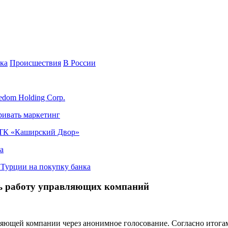
ка
Происшествия
В России
edom Holding Corp.
ривать маркетинг
я ТК «Каширский Двор»
а
в Турции на покупку банка
ть работу управляющих компаний
яющей компании через анонимное голосование. Согласно итогам