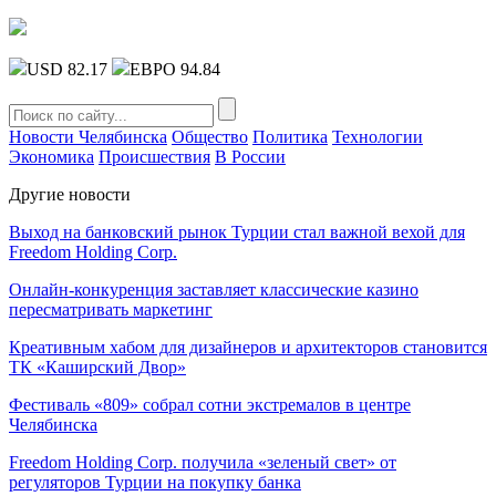
USD 82.17
ЕВРО 94.84
Новости Челябинска
Общество
Политика
Технологии
Экономика
Происшествия
В России
Другие новости
Выход на банковский рынок Турции стал важной вехой для
Freedom Holding Corp.
Онлайн-конкуренция заставляет классические казино
пересматривать маркетинг
Креативным хабом для дизайнеров и архитекторов становится
ТК «Каширский Двор»
Фестиваль «809» собрал сотни экстремалов в центре
Челябинска
Freedom Holding Corp. получила «зеленый свет» от
регуляторов Турции на покупку банка