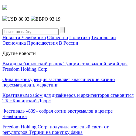
USD 80.93
ЕВРО 93.19
Новости Челябинска
Общество
Политика
Технологии
Экономика
Происшествия
В России
Другие новости
Выход на банковский рынок Турции стал важной вехой для
Freedom Holding Corp.
Онлайн-конкуренция заставляет классические казино
пересматривать маркетинг
Креативным хабом для дизайнеров и архитекторов становится
ТК «Каширский Двор»
Фестиваль «809» собрал сотни экстремалов в центре
Челябинска
Freedom Holding Corp. получила «зеленый свет» от
регуляторов Турции на покупку банка