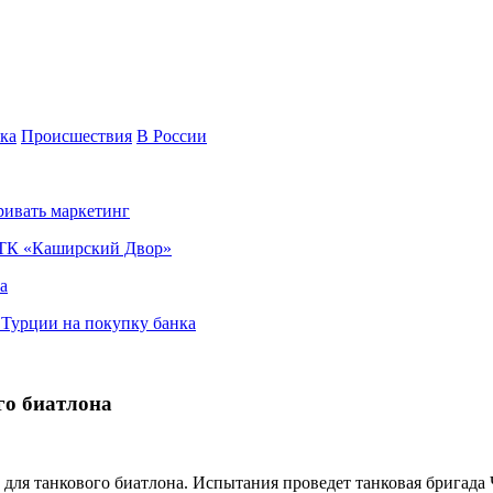
ка
Происшествия
В России
ривать маркетинг
я ТК «Каширский Двор»
а
в Турции на покупку банка
о биатлона
ля танкового биатлона. Испытания проведет танковая бригада 