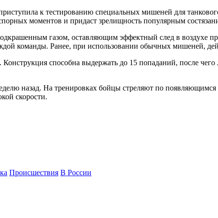
приступила к тестированию специальных мишеней для танкового
 спорных моментов и придаст зрелищность популярным состязан
 подкрашенным газом, оставляющим эффектный след в воздухе пр
каждой команды. Ранее, при использовании обычных мишеней, д
Конструкция способна выдержать до 15 попаданий, после чего 
 неделю назад. На тренировках бойцы стреляют по появляющимс
окой скорости.
ка
Происшествия
В России