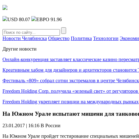
USD 80.07
ЕВРО 91.96
Новости Челябинска
Общество
Политика
Технологии
Экономи
Другие новости
Онлайн-конкуренция заставляет классические казино пересмат
Креативным хабом для дизайнеров и архитекторов становитс
Фестиваль «809» собрал сотни экстремалов в центре Челябинск
Freedom Holding Corp. получила «зеленый свет» от регуляторо
Freedom Holding укрепляет позиции на международных рынках
На Южном Урале испытают мишени для танковог
23.01.2017 | 16:16
В России
На Южном Урале пройдет тестирование специальных мишеней д