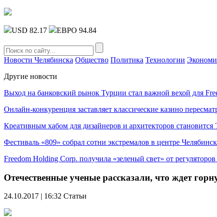
USD 82.17
ЕВРО 94.84
Новости Челябинска
Общество
Политика
Технологии
Экономи
Другие новости
Выход на банковский рынок Турции стал важной вехой для Fre
Онлайн-конкуренция заставляет классические казино пересмат
Креативным хабом для дизайнеров и архитекторов становитс
Фестиваль «809» собрал сотни экстремалов в центре Челябинск
Freedom Holding Corp. получила «зеленый свет» от регуляторо
Отечественные ученые рассказали, что ждет горн
24.10.2017 | 16:32
Статьи