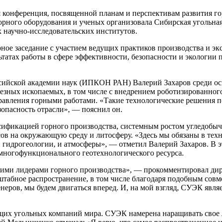
я конференция, посвященной планам и перспективам развития г
горного оборудования и ученых организовала Сибирская угольна
научно-исследовательских институтов.
ое заседание с участием ведущих практиков производства и экс
атах работы в сфере эффективности, безопасности и экологии 
сийской академии наук (ИПКОН РАН) Валерий Захаров среди осн
зных ископаемых, в том числе с внедрением роботизированного
равления горными работами. «Такие технологические решения п
зопасность отрасли», — пояснил он.
ификацией горного производства, системным ростом угледобычи
ов на окружающую среду и литосферу. «Здесь мы обязаны в техн
 гидрогеологии, и атмосферы», — отметил Валерий Захаров. В э
 многофункционального геотехнологического ресурса.
гими лидерами горного производства», — прокомментировал ди
табное распространение, в том числе благодаря подобным совме
еров, мы будем двигаться вперед. И, на мой взгляд, СУЭК явля
щих угольных компаний мира. СУЭК намерена наращивать свое л