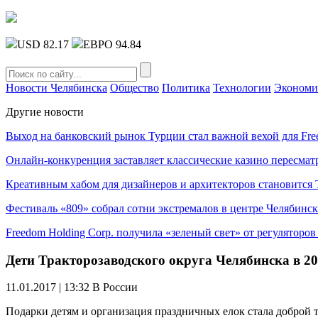
USD 82.17
ЕВРО 94.84
Новости Челябинска
Общество
Политика
Технологии
Экономи
Другие новости
Выход на банковский рынок Турции стал важной вехой для Fre
Онлайн-конкуренция заставляет классические казино пересмат
Креативным хабом для дизайнеров и архитекторов становитс
Фестиваль «809» собрал сотни экстремалов в центре Челябинск
Freedom Holding Corp. получила «зеленый свет» от регуляторо
Дети Тракторозаводского округа Челябинска в 2
11.01.2017 | 13:32
В России
Подарки детям и организация праздничных елок стала доброй