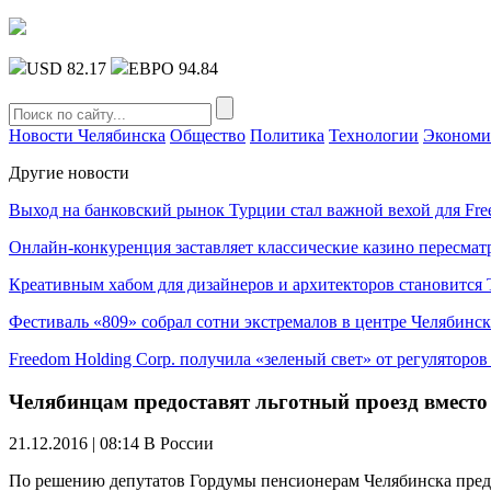
USD 82.17
ЕВРО 94.84
Новости Челябинска
Общество
Политика
Технологии
Экономи
Другие новости
Выход на банковский рынок Турции стал важной вехой для Fre
Онлайн-конкуренция заставляет классические казино пересмат
Креативным хабом для дизайнеров и архитекторов становитс
Фестиваль «809» собрал сотни экстремалов в центре Челябинск
Freedom Holding Corp. получила «зеленый свет» от регуляторо
Челябинцам предоставят льготный проезд вместо
21.12.2016 | 08:14
В России
По решению депутатов Гордумы пенсионерам Челябинска предос