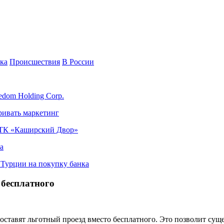
ка
Происшествия
В России
edom Holding Corp.
ривать маркетинг
я ТК «Каширский Двор»
а
в Турции на покупку банка
 бесплатного
тавят льготный проезд вместо бесплатного. Это позволит суще