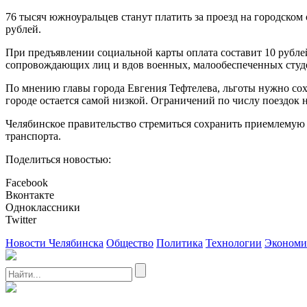
76 тысяч южноуральцев станут платить за проезд на городско
рублей.
При предъявлении социальной карты оплата составит 10 рубле
сопровождающих лиц и вдов военных, малообеспеченных студе
По мнению главы города Евгения Тефтелева, льготы нужно сохра
городе остается самой низкой. Ограничений по числу поездок н
Челябинское правительство стремиться сохранить приемлемую с
транспорта.
Поделиться новостью:
Facebook
Вконтакте
Одноклассники
Twitter
Новости Челябинска
Общество
Политика
Технологии
Экономи