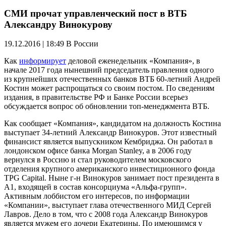
СМИ прочат управленческий пост в ВТБ
Александру Винокурову
19.12.2016 | 18:49
В России
Как
информирует
деловой еженедельник «Компания», в
начале 2017 года нынешний председатель правления одного
из крупнейших отечественных банков ВТБ 60-летний Андрей
Костин может распрощаться со своим постом. По сведениям
издания, в правительстве РФ и Банке России всерьез
обсуждается вопрос об обновлении топ-менеджмента ВТБ.
Как сообщает «Компания», кандидатом на должность Костина
выступает 34-летний Александр Винокуров. Этот известный
финансист является выпускником Кембриджа. Он работал в
лондонском офисе банка Morgan Stanley, а в 2006 году
вернулся в Россию и стал руководителем московского
отделения крупного американского инвестиционного фонда
TPG Capital. Ныне г-н Винокуров занимает пост президента в
A1, входящей в состав консорциума «Альфа-групп».
Активным лоббистом его интересов, по информации
«Компании», выступает глава отечественного МИД Сергей
Лавров. Дело в том, что с 2008 года Александр Винокуров
является мужем его дочери Екатерины. По имеющимся у