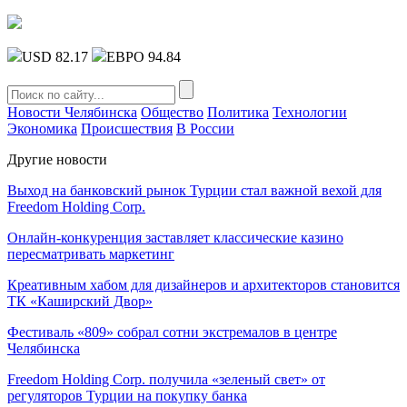
USD 82.17
ЕВРО 94.84
Новости Челябинска
Общество
Политика
Технологии
Экономика
Происшествия
В России
Другие новости
Выход на банковский рынок Турции стал важной вехой для
Freedom Holding Corp.
Онлайн-конкуренция заставляет классические казино
пересматривать маркетинг
Креативным хабом для дизайнеров и архитекторов становится
ТК «Каширский Двор»
Фестиваль «809» собрал сотни экстремалов в центре
Челябинска
Freedom Holding Corp. получила «зеленый свет» от
регуляторов Турции на покупку банка