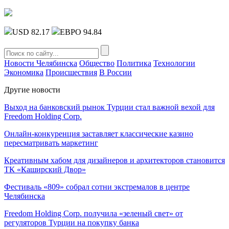
USD 82.17
ЕВРО 94.84
Новости Челябинска
Общество
Политика
Технологии
Экономика
Происшествия
В России
Другие новости
Выход на банковский рынок Турции стал важной вехой для
Freedom Holding Corp.
Онлайн-конкуренция заставляет классические казино
пересматривать маркетинг
Креативным хабом для дизайнеров и архитекторов становится
ТК «Каширский Двор»
Фестиваль «809» собрал сотни экстремалов в центре
Челябинска
Freedom Holding Corp. получила «зеленый свет» от
регуляторов Турции на покупку банка