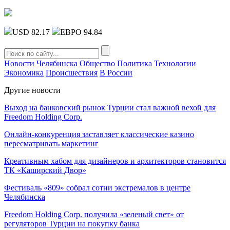
USD 82.17
ЕВРО 94.84
Новости Челябинска
Общество
Политика
Технологии
Экономика
Происшествия
В России
Другие новости
Выход на банковский рынок Турции стал важной вехой для
Freedom Holding Corp.
Онлайн-конкуренция заставляет классические казино
пересматривать маркетинг
Креативным хабом для дизайнеров и архитекторов становится
ТК «Каширский Двор»
Фестиваль «809» собрал сотни экстремалов в центре
Челябинска
Freedom Holding Corp. получила «зеленый свет» от
регуляторов Турции на покупку банка