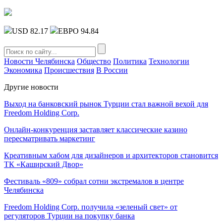
USD 82.17
ЕВРО 94.84
Новости Челябинска
Общество
Политика
Технологии
Экономика
Происшествия
В России
Другие новости
Выход на банковский рынок Турции стал важной вехой для
Freedom Holding Corp.
Онлайн-конкуренция заставляет классические казино
пересматривать маркетинг
Креативным хабом для дизайнеров и архитекторов становится
ТК «Каширский Двор»
Фестиваль «809» собрал сотни экстремалов в центре
Челябинска
Freedom Holding Corp. получила «зеленый свет» от
регуляторов Турции на покупку банка