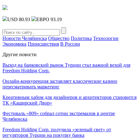
USD 80.93
ЕВРО 93.19
Новости Челябинска
Общество
Политика
Технологии
Экономика
Происшествия
В России
Другие новости
Выход на банковский рынок Турции стал важной вехой для
Freedom Holding Corp.
Онлайн-конкуренция заставляет классические казино
пересматривать маркетинг
Креативным хабом для дизайнеров и архитекторов становится
ТК «Каширский Двор»
Фестиваль «809» собрал сотни экстремалов в центре
Челябинска
Freedom Holding Corp. получила «зеленый свет» от
регуляторов Турции на покупку банка