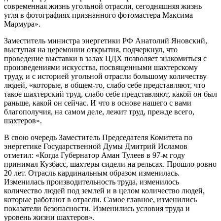
современная жизнь угольной отрасли, сегодняшняя жизнь
угля в фотографиях признанного фотомастера Максима
Мармура».
Заместитель министра энергетики РФ Анатолий Яновский,
выступая на церемонии открытия, подчеркнул, что
проведение выставки в залах ЦДХ позволяет знакомиться с
произведениями искусства, посвященными шахтерскому
труду, и с историей угольной отрасли большому количеству
людей, «которые, в общем-то, слабо себе представляют, что
такое шахтерский труд, слабо себе представляют, какой он был
раньше, какой он сейчас. И что в основе нашего с вами
благополучия, на самом деле, лежит труд, прежде всего,
шахтеров».
В свою очередь Заместитель Председателя Комитета по
энергетике Государственной Думы Дмитрий Исламов
отметил: «Когда Губернатор Аман Тулеев в 97-м году
принимал Кузбасс, шахтеры сидели на рельсах. Прошло ровно
20 лет. Отрасль кардинальным образом изменилась.
Изменилась производительность труда, изменилось
количество людей под землей и в целом количество людей,
которые работают в отрасли. Самое главное, изменились
показатели безопасности. Изменились условия труда и
уровень жизни шахтеров».