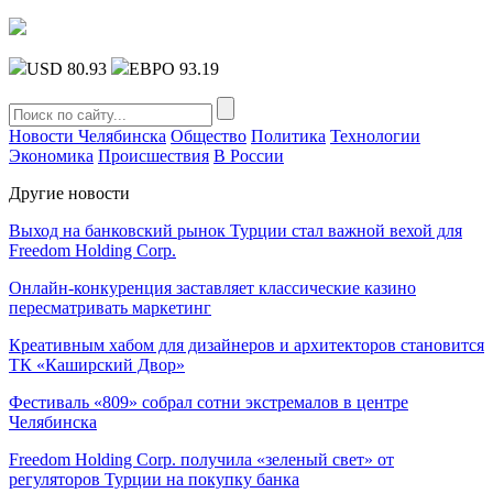
USD 80.93
ЕВРО 93.19
Новости Челябинска
Общество
Политика
Технологии
Экономика
Происшествия
В России
Другие новости
Выход на банковский рынок Турции стал важной вехой для
Freedom Holding Corp.
Онлайн-конкуренция заставляет классические казино
пересматривать маркетинг
Креативным хабом для дизайнеров и архитекторов становится
ТК «Каширский Двор»
Фестиваль «809» собрал сотни экстремалов в центре
Челябинска
Freedom Holding Corp. получила «зеленый свет» от
регуляторов Турции на покупку банка