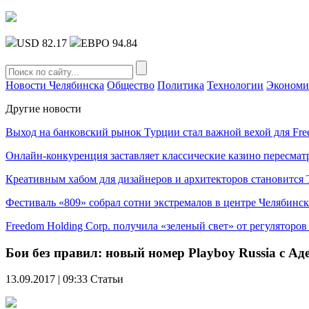
USD 82.17
ЕВРО 94.84
Новости Челябинска
Общество
Политика
Технологии
Экономи
Другие новости
Выход на банковский рынок Турции стал важной вехой для Fre
Онлайн-конкуренция заставляет классические казино пересмат
Креативным хабом для дизайнеров и архитекторов становитс
Фестиваль «809» собрал сотни экстремалов в центре Челябинск
Freedom Holding Corp. получила «зеленый свет» от регуляторо
Бои без правил: новый номер Playboy Russia с 
13.09.2017 | 09:33
Статьи