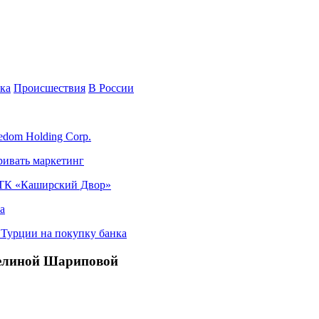
ка
Происшествия
В России
edom Holding Corp.
ривать маркетинг
я ТК «Каширский Двор»
а
в Турции на покупку банка
Аделиной Шариповой