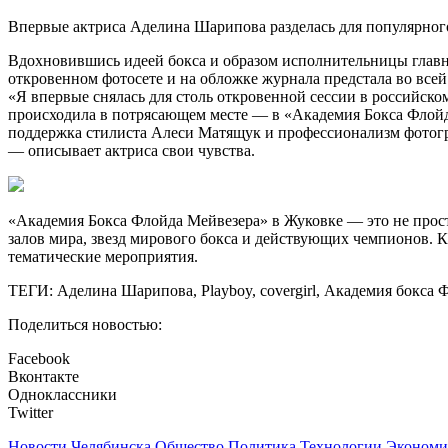
Впервые актриса Аделина Шарипова разделась для популярного
Вдохновившись идеей бокса и образом исполнительницы главн
откровенном фотосете и на обложке журнала предстала во всей 
«Я впервые снялась для столь откровенной сессии в российском
происходила в потрясающем месте — в «Академия Бокса Флойда
поддержка стилиста Алеси Матящук и профессионализм фотогр
— описывает актриса свои чувства.
«Академия Бокса Флойда Мейвезера» в Жуковке — это не просто
залов мира, звезд мирового бокса и действующих чемпионов. К
тематические мероприятия.
ТЕГИ: Аделина Шарипова, Playboy, covergirl, Академия бокса 
Поделиться новостью:
Facebook
Вконтакте
Одноклассники
Twitter
Новости Челябинска
Общество
Политика
Технологии
Экономи