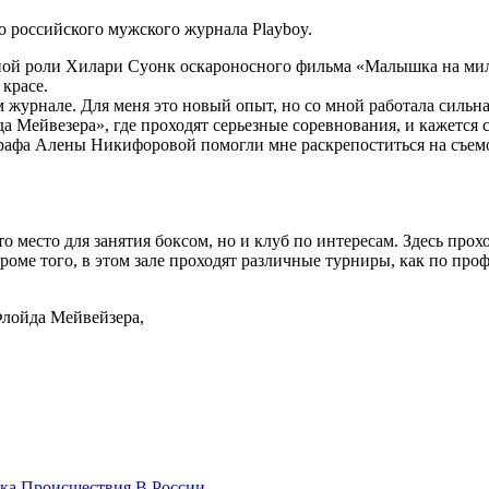
 российского мужского журнала Playboy.
ой роли Хилари Суонк оскароносного фильма «Малышка на милли
красе.
 журнале. Для меня это новый опыт, но со мной работала сильна
 Мейвезера», где проходят серьезные соревнования, и кажется 
афа Алены Никифоровой помогли мне раскрепоститься на съемо
 место для занятия боксом, но и клуб по интересам. Здесь прох
роме того, в этом зале проходят различные турниры, как по про
Флойда Мейвейзера,
ка
Происшествия
В России