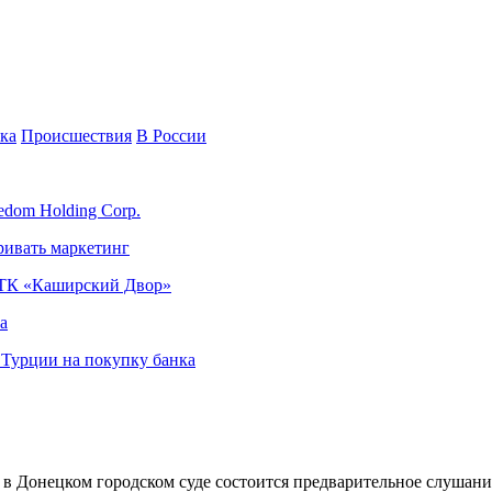
ка
Происшествия
В России
edom Holding Corp.
ривать маркетинг
я ТК «Каширский Двор»
а
в Турции на покупку банка
 в Донецком городском суде состоится предварительное слушани