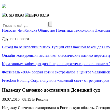
USD 80.93
ЕВРО 93.19
Новости Челябинска
Общество
Политика
Технологии
Экономи
Другие новости
Выход на банковский рынок Турции стал важной вехой для Fre
Онлайн-конкуренция заставляет классические казино пересмат
Креативным хабом для дизайнеров и архитекторов становитс
Фестиваль «809» собрал сотни экстремалов в центре Челябинск
Freedom Holding Corp. получила «зеленый свет» от регуляторо
Надежду Савченко доставили в Донецкий суд
30.07.2015 | 08:15
В России
Надежду Савченко этапировали в Ростовскую область. Сегодня