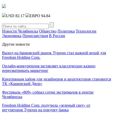
USD 82.17
ЕВРО 94.84
Новости Челябинска
Общество
Политика
Технологии
Экономика
Происшествия
В России
Другие новости
Выход на банковский рынок Турции стал важной вехой для
Freedom Holding Corp.
Онлайн-конкуренция заставляет классические казино
пересматривать маркетинг
Креативным хабом для дизайнеров и архитекторов становится
ТК «Каширский Двор»
Фестиваль «809» собрал сотни экстремалов в центре
Челябинска
Freedom Holding Corp. получила «зеленый свет» от
регуляторов Турции на покупку банка