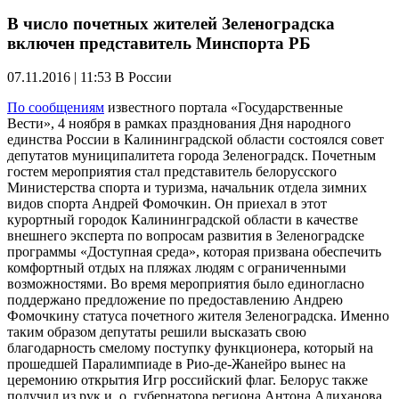
В число почетных жителей Зеленоградска
включен представитель Минспорта РБ
07.11.2016 | 11:53
В России
По сообщениям
известного портала «Государственные
Вести», 4 ноября в рамках празднования Дня народного
единства России в Калининградской области состоялся совет
депутатов муниципалитета города Зеленоградск. Почетным
гостем мероприятия стал представитель белорусского
Министерства спорта и туризма, начальник отдела зимних
видов спорта Андрей Фомочкин. Он приехал в этот
курортный городок Калининградской области в качестве
внешнего эксперта по вопросам развития в Зеленоградске
программы «Доступная среда», которая призвана обеспечить
комфортный отдых на пляжах людям с ограниченными
возможностями. Во время мероприятия было единогласно
поддержано предложение по предоставлению Андрею
Фомочкину статуса почетного жителя Зеленоградска. Именно
таким образом депутаты решили высказать свою
благодарность смелому поступку функционера, который на
прошедшей Паралимпиаде в Рио-де-Жанейро вынес на
церемонию открытия Игр российский флаг. Белорус также
получил из рук и. о. губернатора региона Антона Алиханова